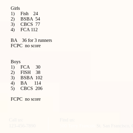
Girls
1) Fish 24
2) BSBA 54
3) CBCS 77
4) FCA 112
BA 36 for 3 runners
FCPC no score
Boys
1) FCA 30
2) FISH 38
3) BSBA 102
4) BA 114
5) CBCS 206
FCPC no score
Call us:
Find us:
123-456-7890
500 Terry Francois
St. San Francisco,